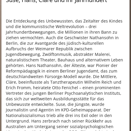
Die Entdeckung des Unbewussten, das Zeitalter des Kindes
und die kommunistische Weltrevolution – drei
Jahrhundertbewegungen, die Millionen in ihren Bann zu
ziehen vermochten. Auch die Geschwister Nathansohn in
Berlin, die zur Avantgarde des jüdisch-kulturellen
Aufbruchs der Weimarer Republik zwischen
Jugendbewegung, Zwölftonmusik, abstrakter Malerei,
naturalistischem Theater, Bauhaus und alternativem Leben
gehörten. Hans Nathansohn, der Älteste, war Pionier der
Reformpädagogik in einem Berliner Jugendamt, das zum
deutschlandweiten Fürsorge-Modell wurde. Die Mittlere,
Cläre, beeinflusste als Tanztherapeutin Wilhelm Reich und
Erich Fromm, heiratete Otto Fenichel – einen prominenten
Vertreter des jungen Berliner Psychoanalytischen Instituts,
das sich zur weltweiten Ausbildungsstätte für das
Unbewusste entwickelte. Suse, die Jüngste, wurde
Journalistin und Agentin im KPD-Geheimapparat. Der
Nationalsozialismus trieb alle drei ins Exil oder in den
Untergrund. Hans zerbrach nach seiner Rückkehr aus
Australien am Untergang seiner sozialpsychologischen