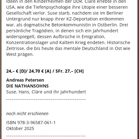
Ideen in den Kinderheimen der DDR. Cläre erlebte in den
USA, wie die Tiefenpsychologie ihre Utopie einer besseren
Gesellschaft verlor. Suse starb, nachdem sie im Berliner
Untergrund nur knapp ihrer KZ-Deportation entkommen
war, als dogmatische Betonkommunistin in Ostberlin. Drei
persönliche Tragödien, in denen sich ein Jahrhundert
widerspiegelt, dessen Aufbrüche in Emigration,
Konzentrationslager und Kaltem Krieg endeten. Historische
Zeitrisse, die bis heute das mentale Deutschland in Ost wie
West prägen.
24,– € [D]/ 24,70 € [A] / SFr. 27,– [CH]
Andreas Petersen
DIE NATHANSOHNS
Suse, Hans, Cläre und ihr Jahrhundert
noch nicht erschienen
ISBN
978-3-96587-061-1
Oktober 2025