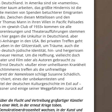
 Deutschland. In Amerika sind sie »namenlos«,
tier kaum arbeiten, das größte Hindernis ist die
die meisten von Spenden betuchterer Emigranten
obs. Zwischen diesen Mittellosen und den
 Thomas Mann in ihren Villen in Pacific Palisades
h im »Jewish Club of 1933« kommen sie alle
torenlesungen und Theateraufführungen stemmen
n hier gegen die Unkultur in Deutschland, aber
i-Anhänger in den USA. Bei privaten Treffen geht
Leben in der Glitzerstadt, um Träume, auch die
 deutsch-jüdische Identität, hin- und hergerissen
 neuer Heimat. Um die Hoffnung, vielleicht doch
ater und Film oder als Autoren gebraucht zu
Ernst Deutsch: »Außer einer unheilbaren Krankheit
chlimmeres treffen als die unfreiwillige
rett der Namenlosen
schlägt Susanne Schädlich,
chiert, eines der unbekanntesten und
tel der deutschen Kulturgeschichte im Exil auf –
essner und einige seiner Weggefährten zurück auf
 über die Flucht und Vertreibung großartiger Künstler
 einer Welt, in der erneut Kriege toben,
Demokratieverdrossenheit wachsen, in der Kunst und