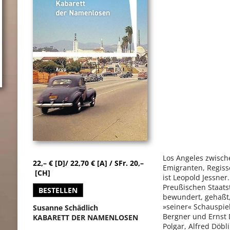
Los Angeles zwisch
22,– € [D]/ 22,70 € [A] / SFr. 20,–
Emigranten, Regisse
[CH]
ist Leopold Jessner
Preußischen Staatst
BESTELLEN
bewundert, gehaßt,
»seiner« Schauspiel
Susanne Schädlich
Bergner und Ernst D
KABARETT DER NAMENLOSEN
Polgar, Alfred Döbl