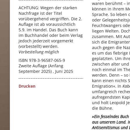
waren berühmt – in
ACHTUNG: Wegen der starken
können in ihrem Me
Nachfrage ist der Titel
Sprache. So leben 
vorübergehend vergriffen. Die 2.
oder Gelegenheitsj
Auflage ist ab voraussichtlich
Feuchtwangers oder
5.9. im Handel. Das Buch kann
liegen Welten. Doc
im Buchhandel oder beim Verlag
zusammen. Mit Au
jedoch jederzeit vorgemerkt
sich die Emigrante
(vorbestellt) werden.
auch gegen die Naz
Vorbestellung möglich
es um das fiebrige 
geplatzten. Um ihre
ISBN
978-3-96587-065-9
zwischen alter und
Zweite Auflage (Anfang
noch einmal im The
September 2025) , Juni 2025
werden. Denn – so 
kann einen nichts S
Drucken
Emigration«. In
Kaba
umfangreich recher
aufregendsten Kapi
und holt Leopold J
die Bühne.
»Ein fesselndes Buch
aus unserem Land. In
Antisemitismus und 