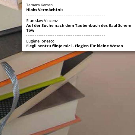
Tamara Karren
Hiobs Vermächtnis
Stanisław Vincenz
Auf der Suche nach dem Taubenbuch des Baal Schem
Tow
Eugène Ionesco
Elegii pentru fiinţe mici - Elegien für kleine Wesen