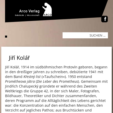
Jiří Kolář
Jiří Kolář, 1914 im südböhmischen Protovín geboren, begann
in den dreißiger Jahren zu schreiben, debütierte 1941 mit
dem Band
Křestný list
(»Taufschein«). 1950 entstand
Prométheova játra
(
Die Leber des Prometheus
). Gemeinsam mit
Jindřích Chalupecký gründete er während des Zweiten
Weltkriegs die Gruppe 42, in der sich Maler, Fotografen,
Bildhauer, Theoretiker und Dichter zusammenfanden,
deren Programm auf die Alltäglichkeit des Lebens gerichtet
war: die Konzentration auf den einfachen Menschen, den
Verzicht auf jegliches Pathos; aus Bruchtücken und