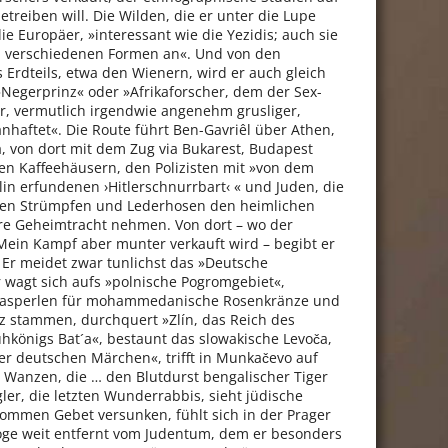
treiben will. Die Wilden, die er unter die Lupe
ie Europäer, »interessant wie die Yezidis; auch sie
n verschiedenen Formen an«. Und von den
 Erdteils, etwa den Wienern, wird er auch gleich
»Negerprinz« oder »Afrikaforscher, dem der Sex-
, vermutlich irgendwie angenehm grusliger,
anhaftet«. Die Route führt Ben-Gavriêl über Athen,
a, von dort mit dem Zug via Bukarest, Budapest
en Kaffeehäusern, den Polizisten mit »von dem
lin erfundenen ›Hitlerschnurrbart‹ « und Juden, die
ißen Strümpfen und Lederhosen den heimlichen
re Geheimtracht nehmen. Von dort – wo der
Mein Kampf aber munter verkauft wird – begibt er
. Er meidet zwar tunlichst das »Deutsche
 wagt sich aufs »polnische Pogromgebiet«,
 Glasperlen für mohammedanische Rosenkränze und
 stammen, durchquert »Zlín, das Reich des
hkönigs Bat´a«, bestaunt das slowakische Levoča,
er deutschen Märchen«, trifft in Munkačevo auf
 Wanzen, die … den Blutdurst bengalischer Tiger
ler, die letzten Wunderrabbis, sieht jüdische
mmen Gebet versunken, fühlt sich in der Prager
oge weit entfernt vom Judentum, dem er besonders