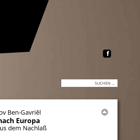
ov Ben-Gavriêl
nach Europa
aus dem Nachlaß