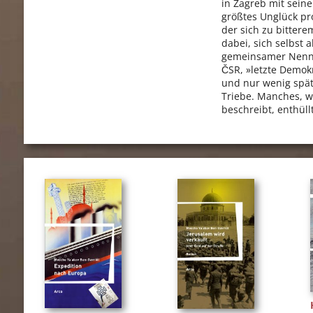
in Zagreb mit sei
größtes Unglück pro
der sich zu bitter
dabei, sich selbst 
gemeinsamer Nenner
ČSR, »letzte Demok
und nur wenig spät
Triebe. Manches, w
beschreibt, enthül