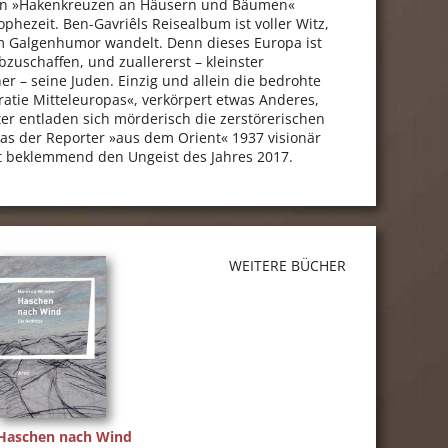
nen »Hakenkreuzen an Häusern und Bäumen«
phezeit. Ben-Gavriêls Reisealbum ist voller Witz,
em Galgenhumor wandelt. Denn dieses Europa ist
abzuschaffen, und zuallererst – kleinster
 – seine Juden. Einzig und allein die bedrohte
ratie Mitteleuropas«, verkörpert etwas Anderes,
er entladen sich mörderisch die zerstörerischen
as der Reporter »aus dem Orient« 1937 visionär
lt beklemmend den Ungeist des Jahres 2017.
WEITERE BÜCHER
Haschen nach Wind