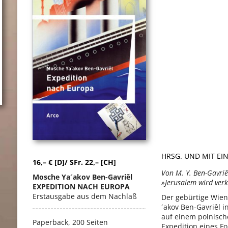
HRSG. UND MIT E
16,– € [D]/ SFr. 22,– [CH]
Von M. Y. Ben-Gavriê
Mosche Ya´akov Ben-Gavriêl
»Jerusalem wird verk
EXPEDITION NACH EUROPA
Erstausgabe aus dem Nachlaß
Der gebürtige Wien
´akov Ben-Gavriêl i
auf einem polnisch
Paperback, 200 Seiten
Expedition eines F