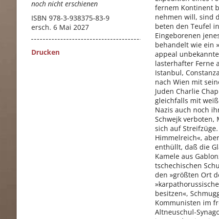
noch nicht erschienen
fernem Kontinent be
nehmen will, sind d
ISBN
978-3-938375-83-9
beten den Teufel i
ersch. 6 Mai 2027
Eingeborenen jenes
behandelt wie ein 
Drucken
appeal unbekannter
lasterhafter Ferne 
Istanbul, Constanz
nach Wien mit sein
Juden Charlie Chap
gleichfalls mit we
Nazis auch noch ih
Schwejk verboten, 
sich auf Streifzüge
Himmelreich«, aber
enthüllt, daß die
Kamele aus Gablonz
tschechischen Schu
den »größten Ort d
»karpathorussische
besitzen«, Schmugg
Kommunisten im fro
Altneuschul-Synag