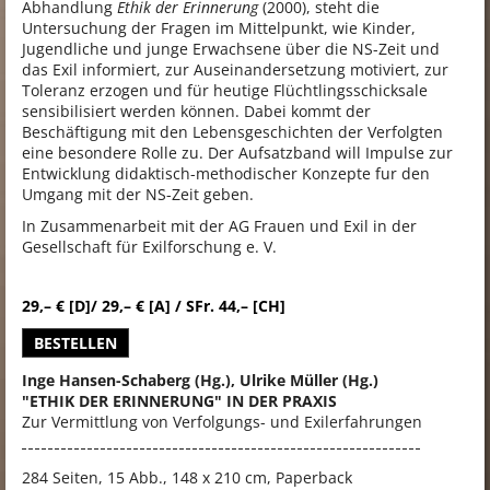
Abhandlung
Ethik der Erinnerung
(2000), steht die
Untersuchung der Fragen im Mittelpunkt, wie Kinder,
Jugendliche und junge Erwachsene über die NS-Zeit und
das Exil informiert, zur Auseinandersetzung motiviert, zur
Toleranz erzogen und für heutige Flüchtlingsschicksale
sensibilisiert werden können. Dabei kommt der
Beschäftigung mit den Lebensgeschichten der Verfolgten
eine besondere Rolle zu. Der Aufsatzband will Impulse zur
Entwicklung didaktisch-methodischer Konzepte fur den
Umgang mit der NS-Zeit geben.
In Zusammenarbeit mit der AG Frauen und Exil in der
Gesellschaft für Exilforschung e. V.
29,– € [D]/ 29,– € [A] / SFr. 44,– [CH]
BESTELLEN
Inge Hansen-Schaberg (Hg.), Ulrike Müller (Hg.)
"ETHIK DER ERINNERUNG" IN DER PRAXIS
Zur Vermittlung von Verfolgungs- und Exilerfahrungen
284 Seiten, 15 Abb., 148 x 210 cm,
Paperback