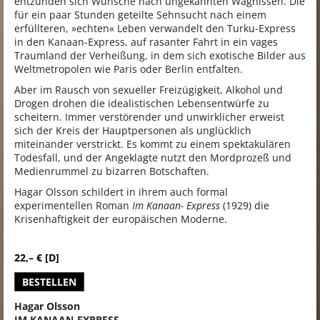
entzünden sich Wünsche nach ungekannten Wagnissen. Die
für ein paar Stunden geteilte Sehnsucht nach einem
erfüllteren, »echten« Leben verwandelt den Turku-Express
in den Kanaan-Express, auf rasanter Fahrt in ein vages
Traumland der Verheißung, in dem sich exotische Bilder aus
Weltmetropolen wie Paris oder Berlin entfalten.
Aber im Rausch von sexueller Freizügigkeit, Alkohol und
Drogen drohen die idealistischen Lebensentwürfe zu
scheitern. Immer verstörender und unwirklicher erweist
sich der Kreis der Hauptpersonen als unglücklich
miteinander verstrickt. Es kommt zu einem spektakulären
Todesfall, und der Angeklagte nutzt den Mordprozeß und
Medienrummel zu bizarren Botschaften.
Hagar Olsson schildert in ihrem auch formal
experimentellen Roman
Im Kanaan-
Express
(1929) die
Krisenhaftigkeit der europäischen Moderne.
22,– € [D]
BESTELLEN
Hagar Olsson
IM KANAAN-EXPRESS