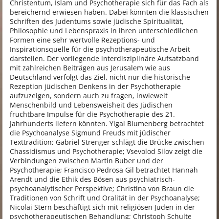
Christentum, Islam und Psychotherapie sich für das Fach als
bereichernd erwiesen haben. Dabei könnten die klassischen
Schriften des Judentums sowie jüdische Spiritualität,
Philosophie und Lebenspraxis in ihren unterschiedlichen
Formen eine sehr wertvolle Rezeptions- und
Inspirationsquelle für die psychotherapeutische Arbeit
darstellen. Der vorliegende interdisziplinäre Aufsatzband
mit zahlreichen Beiträgen aus Jerusalem wie aus
Deutschland verfolgt das Ziel, nicht nur die historische
Rezeption jüdischen Denkens in der Psychotherapie
aufzuzeigen, sondern auch zu fragen, inwieweit
Menschenbild und Lebensweisheit des Jüdischen
fruchtbare Impulse für die Psychotherapie des 21.
Jahrhunderts liefern könnten. Yigal Blumenberg betrachtet
die Psychoanalyse Sigmund Freuds mit jüdischer
Texttradition; Gabriel Strenger schlägt die Brücke zwischen
Chassidismus und Psychotherapie; Vsevolod Silov zeigt die
Verbindungen zwischen Martin Buber und der
Psychotherapie; Francisco Pedrosa Gil betrachtet Hannah
Arendt und die Ethik des Bösen aus psychiatrisch-
psychoanalytischer Perspektive; Christina von Braun die
Traditionen von Schrift und Oralität in der Psychoanalyse;
Nicolai Stern beschäftigt sich mit religiösen Juden in der
psychotherapeutischen Behandlung; Christoph Schulte