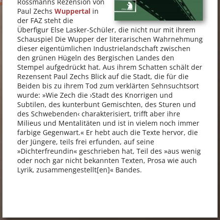
Rossmanns Rezension von
Paul Zechs
Wuppertal
in
der FAZ steht die
Überfigur Else Lasker-Schüler, die nicht nur mit ihrem
Schauspiel Die Wupper der literarischen Wahrnehmung
dieser eigentümlichen Industrielandschaft zwischen
den grünen Hügeln des Bergischen Landes den
Stempel aufgedrückt hat. Aus ihrem Schatten schält der
Rezensent Paul Zechs Blick auf die Stadt, die für die
Beiden bis zu ihrem Tod zum verklärten Sehnsuchtsort
wurde: »Wie Zech die ›Stadt des Knorrigen und
Subtilen, des kunterbunt Gemischten, des Sturen und
des Schwebenden‹ charakterisiert, trifft aber ihre
Milieus und Mentalitäten und ist in vielem noch immer
farbige Gegenwart.« Er hebt auch die Texte hervor, die
der Jüngere, teils frei erfunden, auf seine
»Dichterfreundin« geschrieben hat, Teil des »aus wenig
oder noch gar nicht bekannten Texten, Prosa wie auch
Lyrik, zusammengestellt[en]« Bandes.