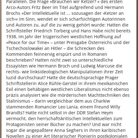
Parallelen. Die Frage »Brauchen wir Ketzer? « des ersten
Arco-Autors Fritz Beer im Titel aufgreifend und Hermann
Brochs »Der Intellektuelle ist ... sozusagen der ›Ketzer an
sich‹« im Sinn, wendet er sich scharfsichtigen Autorinnen
und Autoren zu, auf die zu wenig gehört wurde: Hatten die
Schriftsteller Friedrich Torberg und Hans Habe nicht bereits
1938, im Jahr der trügerischen westlichen Hoffnung auf
»Peace for our Time« – unter Preisgabe Österreichs und der
Tschechoslowakei an Hitler – die Schrecken des
Kommenden feinnervig erspürt und in Romanen
beschrieben? Hatten nicht zwei so unterschiedliche
Essayisten wie Hermann Broch und Ludwig Marcuse die
rechts- wie linksideologischen Manipulationen ihrer Zeit
luzid durchschaut? Hatte die deutschsprachige Prager
Schriftstellerin Alice Rühle-Gerstel in ihrem mexikanischen
Exil einen behäbigen westlichen Liberalismus nicht ebenso
präzis analysiert wie die mörderischen Machttechniken des
Stalinismus – darin vergleichbar dem aus Charkiw
stammenden Romancier Leo Lania, einem Freund Willy
Brandts? Hatte nicht selbst in der DDR Stefan Heym
vermocht, den herrschaftskritischen Intellektuellen zum
Protagonisten seiner Bücher zu machen? Und war nicht
sogar die angepaßtere Anna Seghers in ihren karibischen
Novellen zu einer Art literarischer Pionierin postkolonialen