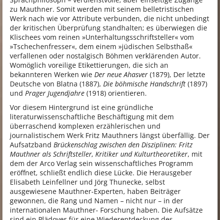
zu Mauthner. Somit werden mit seinem belletristischen
Werk nach wie vor Attribute verbunden, die nicht unbedingt
der kritischen Überprüfung standhalten; es überwiegen die
Klischees vom reinen »Unterhaltungsschriftsteller« vom
»Tschechenfresser«, dem einem »jüdischen Selbsthaß«
verfallenen oder nostalgisch Böhmen verklärenden Autor.
Womöglich voreilige Etikettierungen, die sich an
bekannteren Werken wie
Der neue Ahasver
(1879), Der letzte
Deutsche von Blatna (1887),
Die böhmische Handschrift
(1897)
und
Prager Jugendjahre
(1918) orientieren.
Vor diesem Hintergrund ist eine gründliche
literaturwissenschaftliche Beschäftigung mit dem
überraschend komplexen erzählerischen und
journalistischem Werk Fritz Mauthners längst überfällig. Der
Aufsatzband
Brückenschlag zwischen den Disziplinen: Fritz
Mauthner als Schriftsteller, Kritiker und Kulturtheoretiker
, mit
dem der Arco Verlag sein wissenschaftliches Programm
eröffnet, schließt endlich diese Lücke. Die Herausgeber
Elisabeth Leinfellner und Jörg Thunecke, selbst
ausgewiesene Mauthner-Experten, haben Beiträger
gewonnen, die Rang und Namen – nicht nur – in der
internationalen Mauthner- Forschung haben. Die Aufsätze
sind ein Plädoyer für eine Wiederentdeckung des