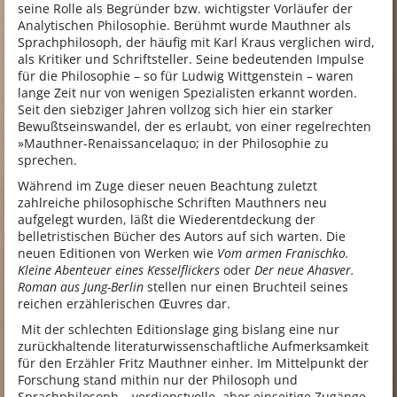
seine Rolle als Begründer bzw. wichtigster Vorläufer der
Analytischen Philosophie. Berühmt wurde Mauthner als
Sprachphilosoph, der häufig mit Karl Kraus verglichen wird,
als Kritiker und Schriftsteller. Seine bedeutenden Impulse
für die Philosophie – so für Ludwig Wittgenstein – waren
lange Zeit nur von wenigen Spezialisten erkannt worden.
Seit den siebziger Jahren vollzog sich hier ein starker
Bewußtseinswandel, der es erlaubt, von einer regelrechten
»Mauthner-Renaissancelaquo; in der Philosophie zu
sprechen.
Während im Zuge dieser neuen Beachtung zuletzt
zahlreiche philosophische Schriften Mauthners neu
aufgelegt wurden, läßt die Wiederentdeckung der
belletristischen Bücher des Autors auf sich warten. Die
neuen Editionen von Werken wie
Vom armen Franischko.
Kleine Abenteuer eines Kesselflickers
oder
Der neue Ahasver.
Roman aus Jung-Berlin
stellen nur einen Bruchteil seines
reichen erzählerischen Œuvres dar.
Mit der schlechten Editionslage ging bislang eine nur
zurückhaltende literaturwissenschaftliche Aufmerksamkeit
für den Erzähler Fritz Mauthner einher. Im Mittelpunkt der
Forschung stand mithin nur der Philosoph und
Sprachphilosoph – verdienstvolle, aber einseitige Zugänge