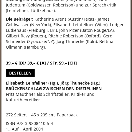
Judentum (Goldwasser, Robertson) und zur Sprachkritik
(Leinfellner, Lüdtkehaus).
Die Beiträger:
Katherine Arens (Austin/Texas), James
Goldwasser (New York), Elisabeth Leinfellner (Wien), Ludger
Lütkehaus (Freiburg i. Br.), John Pizer (Baton Rouge/LA),
Gilbert Ravy (Rouen), Ritchie Robertson (Oxford), Gerd
Schneider (Syracuse/NY), Jörg Thunecke (Köln), Bettina
Ullmann (Hamburg).
39,– € [D]/ 39,– € [A] / SFr. 59,– [CH]
BESTELLEN
Elisabeth Leinfellner (Hg.), Jörg Thunecke (Hg.)
BRÜCKENSCHLAG ZWISCHEN DEN DISZIPLINEN
Fritz Mauthner als Schriftsteller, Kritiker und
Kulturtheoretiker
272 Seiten, 145 x 205 cm,
Paperback
ISBN
978-3-9808410-5-4
1., Aufl., April 2004