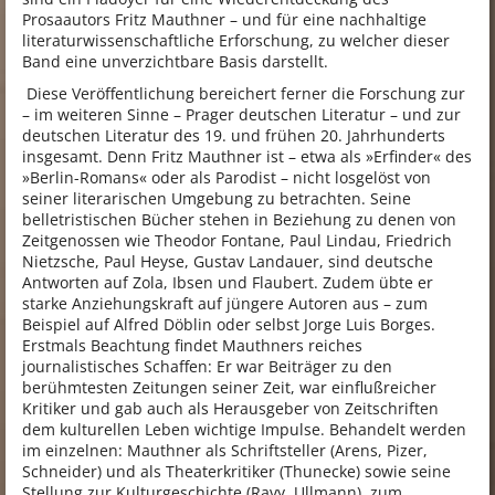
Prosaautors Fritz Mauthner – und für eine nachhaltige
literaturwissenschaftliche Erforschung, zu welcher dieser
Band eine unverzichtbare Basis darstellt.
Diese Veröffentlichung bereichert ferner die Forschung zur
– im weiteren Sinne – Prager deutschen Literatur – und zur
deutschen Literatur des 19. und frühen 20. Jahrhunderts
insgesamt. Denn Fritz Mauthner ist – etwa als »Erfinder« des
»Berlin-Romans« oder als Parodist – nicht losgelöst von
seiner literarischen Umgebung zu betrachten. Seine
belletristischen Bücher stehen in Beziehung zu denen von
Zeitgenossen wie Theodor Fontane, Paul Lindau, Friedrich
Nietzsche, Paul Heyse, Gustav Landauer, sind deutsche
Antworten auf Zola, Ibsen und Flaubert. Zudem übte er
starke Anziehungskraft auf jüngere Autoren aus – zum
Beispiel auf Alfred Döblin oder selbst Jorge Luis Borges.
Erstmals Beachtung findet Mauthners reiches
journalistisches Schaffen: Er war Beiträger zu den
berühmtesten Zeitungen seiner Zeit, war einflußreicher
Kritiker und gab auch als Herausgeber von Zeitschriften
dem kulturellen Leben wichtige Impulse. Behandelt werden
im einzelnen: Mauthner als Schriftsteller (Arens, Pizer,
Schneider) und als Theaterkritiker (Thunecke) sowie seine
Stellung zur Kulturgeschichte (Ravy, Ullmann), zum