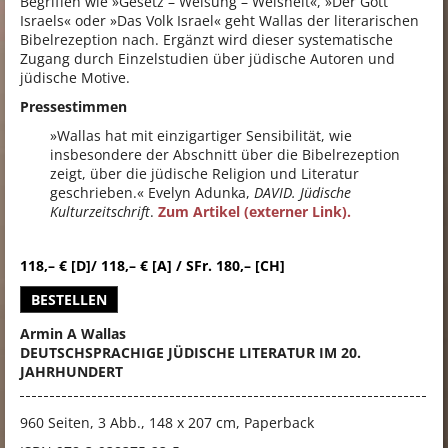
Begriffen wie »Gesetz – Weisung – Weisheit«, »Der Gott
Israels« oder »Das Volk Israel« geht Wallas der literarischen
Bibelrezeption nach. Ergänzt wird dieser systematische
Zugang durch Einzelstudien über jüdische Autoren und
jüdische Motive.
Pressestimmen
»Wallas hat mit einzigartiger Sensibilität, wie
insbesondere der Abschnitt über die Bibelrezeption
zeigt, über die jüdische Religion und Literatur
geschrieben.« Evelyn Adunka,
DAVID. Jüdische
Kulturzeitschrift
.
Zum Artikel (externer Link).
118,– € [D]/ 118,– € [A] / SFr. 180,– [CH]
BESTELLEN
Armin A Wallas
DEUTSCHSPRACHIGE JÜDISCHE LITERATUR IM 20.
JAHRHUNDERT
960 Seiten, 3 Abb., 148 x 207 cm,
Paperback