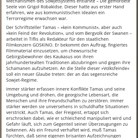
Mechanismen des Sowjetsystems entlarvte – Die gemordete
Seele von Grigol Robakidse. Dieser hatte aus erster Hand
erfahren, wie aus kommunistischen Idealen ein
Terrorregime erwachsen war.
Der Schriftsteller Tamas – »kein Kommunist«, aber auch
»kein Feind der Revolution«, und vom Bergvolk der Swanen –
arbeitet in Tiflis als Redakteur für den staatlichen
Filmkonzern GOSKINO. Er bekommt den Auftrag, fingiertes
Filmmaterial einzusetzen, um chewsurische
Gebirgsbewohner des Kaukasus von ihren
jahrhundertealten Traditionen abzubringen und gegen ihre
Schamanen aufzuhetzen. An die Stelle dieser »Volksfeinde«
soll ein neuer Glaube treten: der an das segensreiche
Sowjet-Regime.
Immer stärker erfassen innere Konflikte Tamas und seine
Umgebung und drohen, die georgische Lebensart, die
Menschen und ihre Freundschaften zu zerstören. Immer
stärker werden sie unversehens in schuldhafte Situationen
verstrickt. Auch Tamas, der Freigeist, ertappt sich
erschrocken dabei, wie er schleichend manipuliert wird und
Gefahr läuft, sich zum Gegenteil seiner Überzeugungen zu
bekennen. Als ein Freund verhaftet wird, muß Tamas
fürchten, daß seine eigenen brisanten Aufzeichnungen