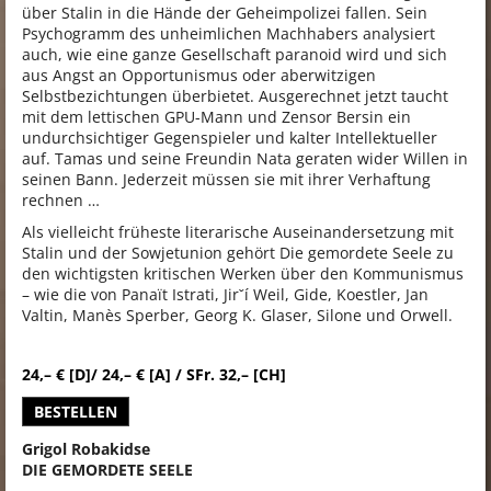
über Stalin in die Hände der Geheimpolizei fallen. Sein
Psychogramm des unheimlichen Machhabers analysiert
auch, wie eine ganze Gesellschaft paranoid wird und sich
aus Angst an Opportunismus oder aberwitzigen
Selbstbezichtungen überbietet. Ausgerechnet jetzt taucht
mit dem lettischen GPU-Mann und Zensor Bersin ein
undurchsichtiger Gegenspieler und kalter Intellektueller
auf. Tamas und seine Freundin Nata geraten wider Willen in
seinen Bann. Jederzeit müssen sie mit ihrer Verhaftung
rechnen …
Als vielleicht früheste literarische Auseinandersetzung mit
Stalin und der Sowjetunion gehört Die gemordete Seele zu
den wichtigsten kritischen Werken über den Kommunismus
– wie die von Panaït Istrati, Jirˇí Weil, Gide, Koestler, Jan
Valtin, Manès Sperber, Georg K. Glaser, Silone und Orwell.
24,– € [D]/ 24,– € [A] / SFr. 32,– [CH]
BESTELLEN
Grigol Robakidse
DIE GEMORDETE SEELE