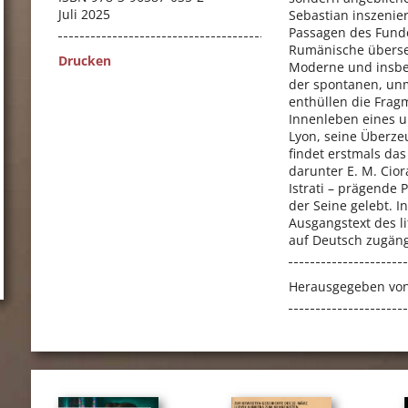
Juli 2025
Sebastian inszenie
Passagen des Fund
Rumänische überset
Drucken
Moderne und insbes
der spontanen, unm
enthüllen die Frag
Innenleben eines 
Lyon, seine Überzeu
findet erstmals das
darunter E. M. Cior
Istrati – prägende 
der Seine gelebt. 
Ausgangstext des l
auf Deutsch zugäng
Herausgegeben vo