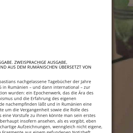
GABE. ZWEISPRACHIGE AUSGABE,
ND AUS DEM RUMÄNISCHEN ÜBERSETZT VON
bastians nachgelassene Tagebücher der Jahre
6 in Rumänien – und dann international – zur
ation wurden: ein Epochenwerk, das die Ära des
hismus und die Erfahrung des eigenen
ude nachempfinden läßt und in Rumänien eine
tte um die Vergangenheit sowie die Rolle des
s eine Vorstufe zu ihnen könnte man sein erstes
überhaupt insofern ansehen, als es vorgibt, eben
uchartige Aufzeichnungen, wenngleich nicht eigene,
e Fragmente aus einem gefundenen Notizheft.