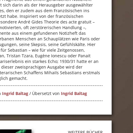
rt sich darin als der Herausgeber ausgewählter
es, den er zudem aus dem Französischen ins
zt habe. Inspiriert von der französischen
ondere André Gides Theorie des acte gratuit –
otivierten, oft zerstörerischen Handlung –,
mente aus einem gefundenen Notizheft das
urbanen Menschen an Schauplätzen wie Paris oder
gungen, seine Skepsis, seine Gefühlskälte. Hier
 für Sebastian – wie für viele Zeitgenossen,
an, Tristan Tzara, Eugène Ionescu oder Panait
Pariserlebnis ein starkes Echo; 1930/31 hatte er an
In dieser zweisprachigen Ausgabe wird der
iterarischen Schaffens Mihails Sebastians erstmals
lich gemacht.
n
Ingrid Baltag
/ Übersetzt von
Ingrid Baltag
WEITERE BÜCHER