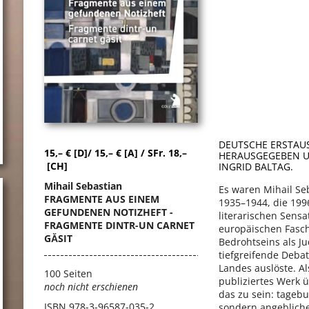
DEUTSCHE ERSTAUS
15,– € [D]/ 15,– € [A] / SFr. 18,–
HERAUSGEGEBEN U
[CH]
INGRID BALTAG.
Mihail Sebastian
Es waren Mihail Se
FRAGMENTE AUS EINEM
1935–1944, die 199
GEFUNDENEN NOTIZHEFT -
literarischen Sens
FRAGMENTE DINTR-UN CARNET
europäischen Fasc
GĂSIT
Bedrohtseins als J
tiefgreifende Deba
Landes auslöste. Al
100 Seiten
publiziertes Werk 
noch nicht erschienen
das zu sein: tageb
ISBN
978-3-96587-035-2
sondern angeblich