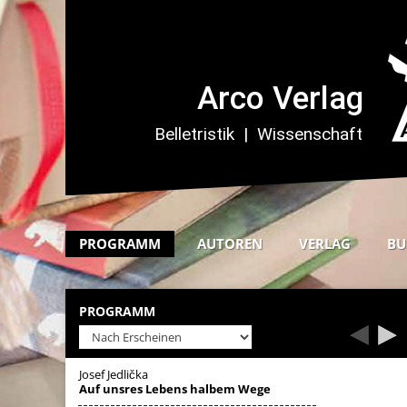
PROGRAMM
AUTOREN
VERLAG
BU
PROGRAMM
Josef Jedlička
Auf unsres Lebens halbem Wege