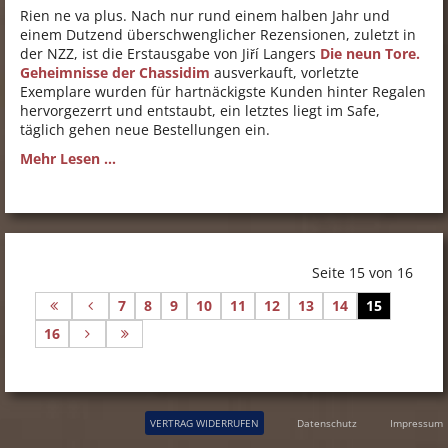
Rien ne va plus. Nach nur rund einem halben Jahr und
einem Dutzend überschwenglicher Rezensionen, zuletzt in
der NZZ, ist die Erstausgabe von Jiří Langers
Die neun Tore.
Geheimnisse der Chassidim
ausverkauft, vorletzte
Exemplare wurden für hartnäckigste Kunden hinter Regalen
hervorgezerrt und entstaubt, ein letztes liegt im Safe,
täglich gehen neue Bestellungen ein.
Mehr Lesen ...
Seite 15 von 16
7
8
9
10
11
12
13
14
15
16
VERTRAG WIDERRUFEN
Datenschutz
Impressum