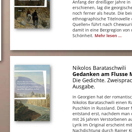
Anfang der dreißiger Jahre i
erschienen, lag die georgische
noch ferner als heute. Die be
ethnographische Titelnovelle
Quellen« führt nach Chewsur
damit in eine Bergregion von 
Schönheit.
Mehr lesen ...
Nikolos Barataschwili
Gedanken am Flusse 
Die Gedichte. Zweispra
Ausgabe.
In Georgien hat der romantis
Nikolos Barataschwili einen R
Puschkin in Russland. Diese
entstand erst, nachdem man 
mit 26 Jahren Verstorbenen a
Lyrik im Original erscheint m
Nachdichtung durch Rainer K