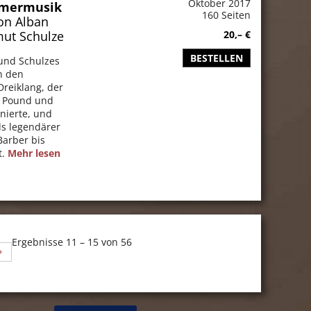
Oktober 2017
mmermusik
160 Seiten
on Alban
mut Schulze
20,– €
BESTELLEN
und Schulzes
n den
 Dreiklang, der
e Pound und
nierte, und
ls legendärer
Barber bis
t.
Mehr lesen
Ergebnisse 11 – 15 von 56