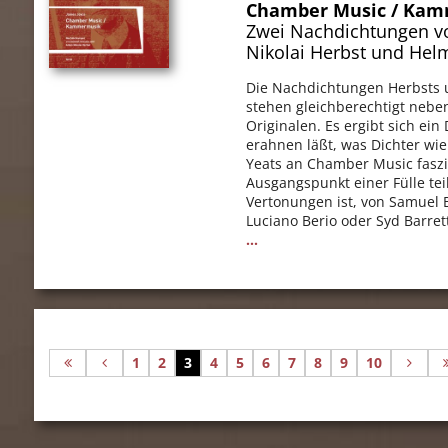
Chamber Music / Ka
Zwei Nachdichtungen v
Nikolai Herbst und Hel
Die Nachdichtungen Herbsts 
stehen gleichberechtigt nebe
Originalen. Es ergibt sich ein
erahnen läßt, was Dichter wi
Yeats an Chamber Music faszi
Ausgangspunkt einer Fülle tei
Vertonungen ist, von Samuel 
Luciano Berio oder Syd Barret
...
1
2
3
4
5
6
7
8
9
10