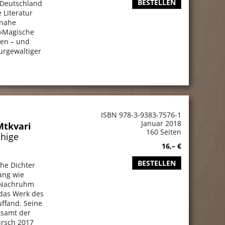
BESTELLEN
n Deutschland
 Literatur
inahe
 »Magische
ien – und
urgewaltiger
ISBN 978-3-9383-7576-1
Januar 2018
Mtkvari
160 Seiten
chige
16,– €
BESTELLEN
che Dichter
ang wie
r Nachruhm
das Werk des
uffand. Seine
itsamt der
irsch 2017