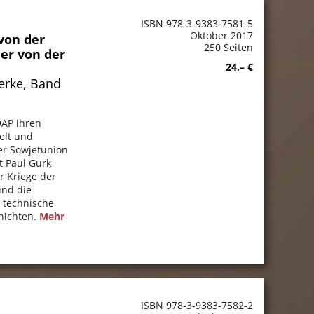
ISBN 978-3-9383-7581-5
Oktober 2017
von der
250 Seiten
er von der
24,– €
rke, Band
DAP ihren
elt und
der Sowjetunion
t Paul Gurk
er Kriege der
und die
h technische
rnichten.
Mehr
ISBN 978-3-9383-7582-2