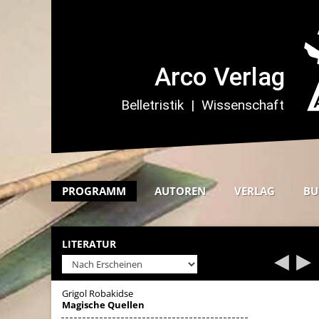
PROGRAMM
AUTOREN
VERLAG
BU
LITERATUR
Grigol Robakidse
Magische Quellen