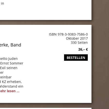
 in
ISBN 978-3-9383-7586-0
Oktober 2017
330 Seiten
rke, Band
26,– €
BESTELLEN
etto Juden
 Ernst Sommer
Exil seinen
der
heinbar
d KZ erheben,
Widerstand ein
ehr lesen ...